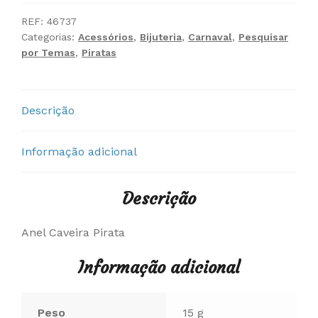
Caveira
Pirata
REF:
46737
Categorias:
Acessórios
,
Bijuteria
,
Carnaval
,
Pesquisar
por Temas
,
Piratas
Descrição
Informação adicional
Descrição
Anel Caveira Pirata
Informação adicional
Peso
15 g