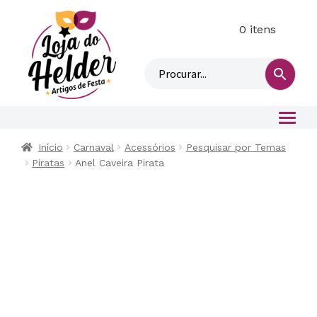
0 itens
M
i
n
h
a
c
o
Início
Carnaval
Acessórios
Pesquisar por Temas
n
Piratas
Anel Caveira Pirata
t
a