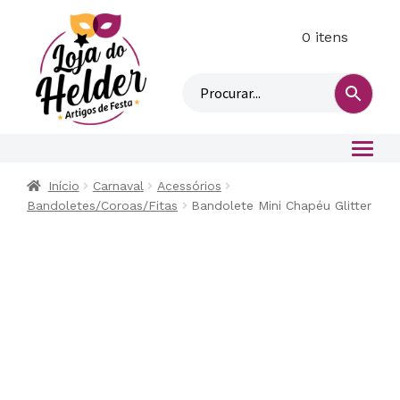
0 itens
M
i
n
h
a
c
o
Início
Carnaval
Acessórios
n
Bandoletes/Coroas/Fitas
Bandolete Mini Chapéu Glitter
t
a