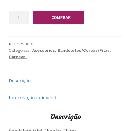
Quantidade
COMPRAR
de
Bandolete
Mini
Chapéu
REF:
P93681
Categorias:
Acessórios
,
Bandoletes/Coroas/Fitas
,
Glitter
Carnaval
Descrição
Informação adicional
Descrição
Bandolete Mini Chapéu Glitter