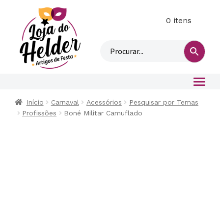
0 itens
M
i
n
h
a
c
o
Início
Carnaval
Acessórios
Pesquisar por Temas
n
Profissões
Boné Militar Camuflado
t
a