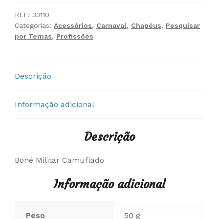
Militar
Camuflado
REF:
33110
Categorias:
Acessórios
,
Carnaval
,
Chapéus
,
Pesquisar
por Temas
,
Profissões
Descrição
Informação adicional
Descrição
Boné Militar Camuflado
Informação adicional
Peso
50 g