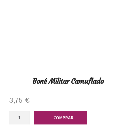
Boné Militar Camuflado
3,75
€
Quantidade
COMPRAR
de
Boné