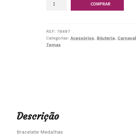
Quantidade
COMPRAR
de
Bracelete
Medalhas
REF:
78497
Categorias:
Acessórios
,
Bijuteria
,
Carnava
Temas
Descrição
Bracelete Medalhas