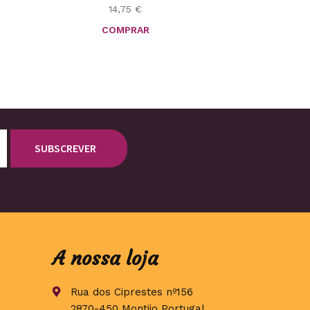
14,75
€
COMPRAR
A nossa loja
Rua dos Ciprestes nº156
2870-450 Montijo Portugal