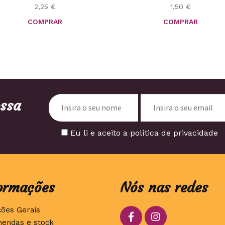
2,25
€
1,50
€
COMPRAR
COMPRAR
ossa
Eu li e aceito a política de privacidade
ormações
Nós nas redes
ções Gerais
endas e stock