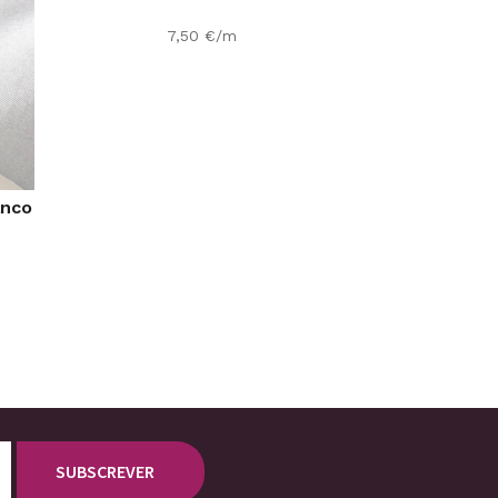
7,50
€
/m
anco