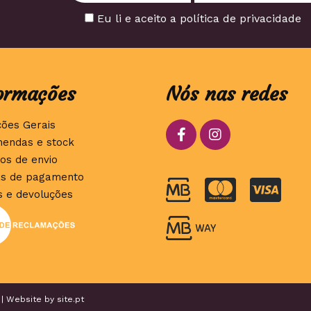
Eu li e aceito a política de privacidade
ormações
Nós nas redes
ções Gerais
endas e stock
os de envio
s de pagamento
s e devoluções
 | Website by
site.pt