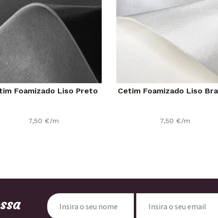
tim Foamizado Liso Preto
Cetim Foamizado Liso Br
7,50
€
/m
7,50
€
/m
ossa