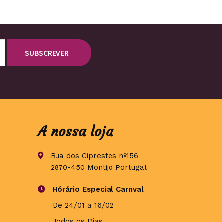
A nossa loja
Rua dos Ciprestes nº156
2870-450 Montijo Portugal
Hórário Especial Carnval
De 24/01 a 16/02
Todos os Dias