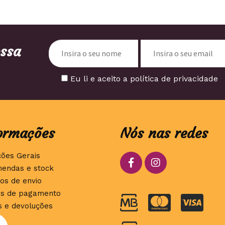
ossa
Eu li e aceito a política de privacidade
ormações
Nós nas redes
ções Gerais
endas e stock
os de envio
s de pagamento
s e devoluções