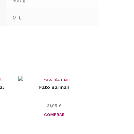
800 g
M-L
al
Fato Barman
31,95
€
COMPRAR