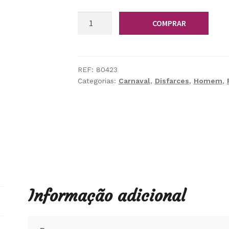
Quantidade
COMPRAR
de
Casaco
Rei
do
REF:
80423
Categorias:
Carnaval
,
Disfarces
,
Homem
,
Pop
Informação adicional