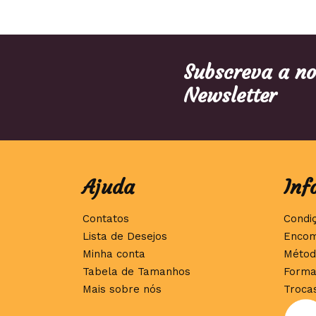
Subscreva a n
Newsletter
Ajuda
Inf
Contatos
Condi
Lista de Desejos
Encom
Minha conta
Métod
Tabela de Tamanhos
Forma
Mais sobre nós
Troca