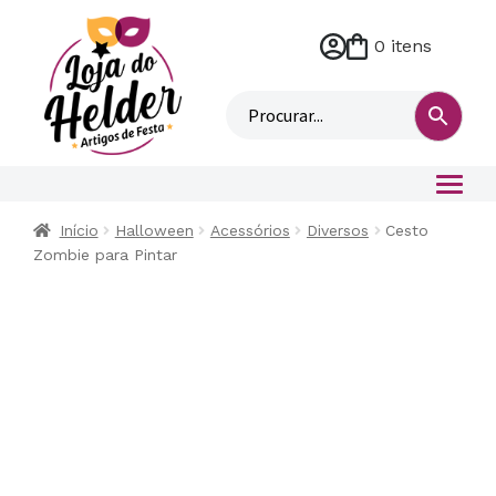
0 itens
M
i
n
h
a
c
o
Início
Halloween
Acessórios
Diversos
Cesto
n
Zombie para Pintar
t
a