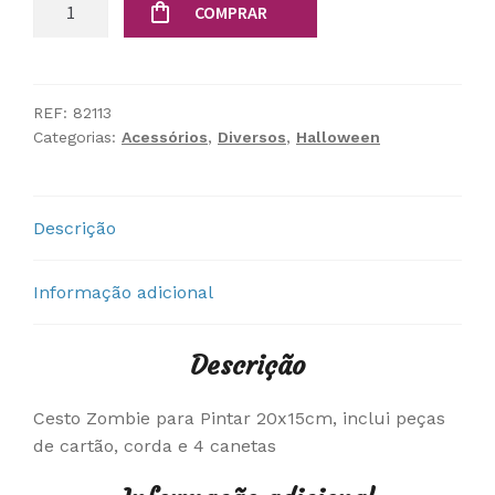
Quantidade
COMPRAR
de
Cesto
Zombie
para
REF:
82113
Categorias:
Acessórios
,
Diversos
,
Halloween
Pintar
Descrição
Informação adicional
Descrição
Cesto Zombie para Pintar 20x15cm, inclui peças
de cartão, corda e 4 canetas