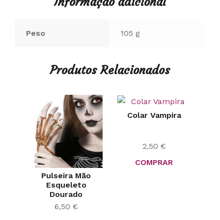
Informação adicional
Peso
105 g
Produtos Relacionados
Colar Vampira
2,50
€
COMPRAR
Pulseira Mão
Esqueleto
Dourado
6,50
€