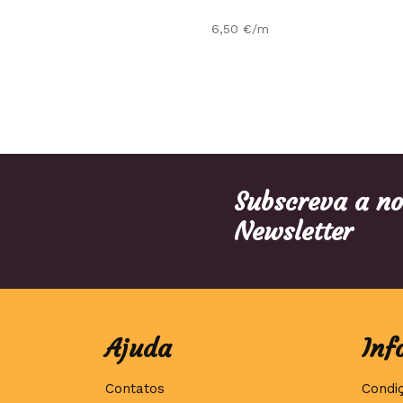
6,50
€
/m
Subscreva a n
Newsletter
Ajuda
Inf
Contatos
Condi