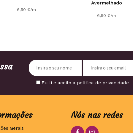
Avermelhado
6,50
€
/m
6,50
€
/m
ossa
Eu li e aceito a política de privacidade
ormações
Nós nas redes
ções Gerais