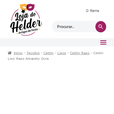
0 itens
M
i
n
h
a
c
o
Início
Tecidos
Cetim
Lisos
Cetim Raso
Cetim
n
Liso Raso Amarelo Ocre
t
a