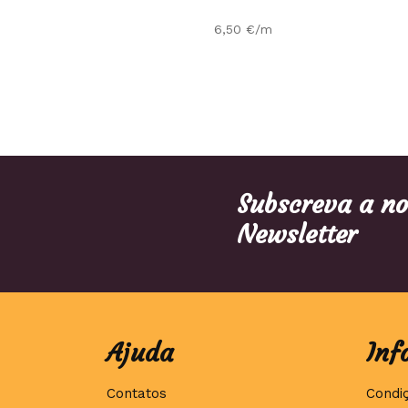
6,50
€
/m
Subscreva a n
Newsletter
Ajuda
Inf
Contatos
Condi