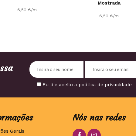
Mostrada
6,50
€
/m
6,50
€
/m
ossa
Eu li e aceito a política de privacidade
ormações
Nós nas redes
ções Gerais