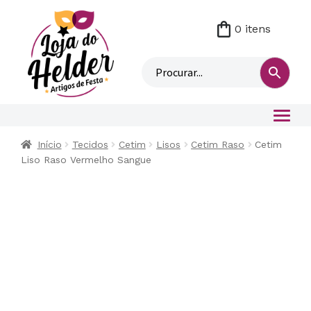
0 itens
M
i
n
h
a
c
o
Início
Tecidos
Cetim
Lisos
Cetim Raso
Cetim
n
Liso Raso Vermelho Sangue
t
a