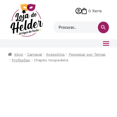
0 itens
M
i
n
h
a
c
o
Início
Carnaval
Acessórios
Pesquisar por Temas
n
Profissões
Chapéu Hospedeira
t
a