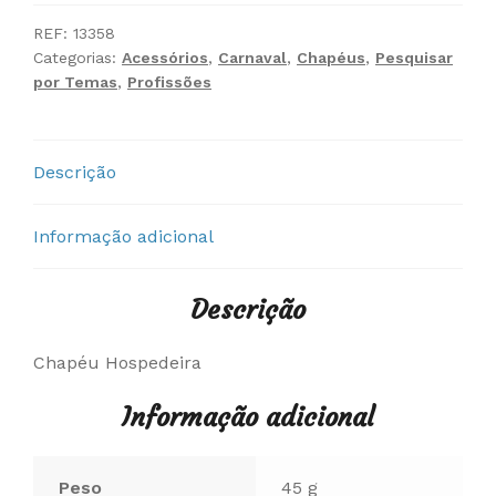
Hospedeira
REF:
13358
Categorias:
Acessórios
,
Carnaval
,
Chapéus
,
Pesquisar
por Temas
,
Profissões
Descrição
Informação adicional
Descrição
Chapéu Hospedeira
Informação adicional
Peso
45 g