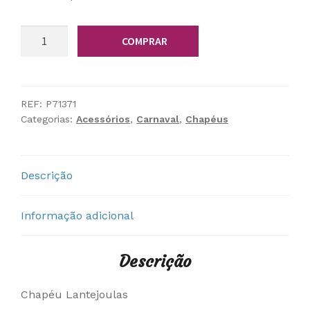
Quantidade
COMPRAR
de
Chapéu
Lantejoulas
REF:
P71371
Categorias:
Acessórios
,
Carnaval
,
Chapéus
Descrição
Informação adicional
Descrição
Chapéu Lantejoulas