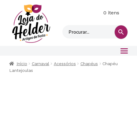
0 itens
M
i
n
h
a
c
o
Início
Carnaval
Acessórios
Chapéus
Chapéu
n
Lantejoulas
t
a