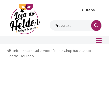
0 itens
M
i
n
h
a
c
o
Início
Carnaval
Acessórios
Chapéus
Chapéu
n
Pedras Dourado
t
a