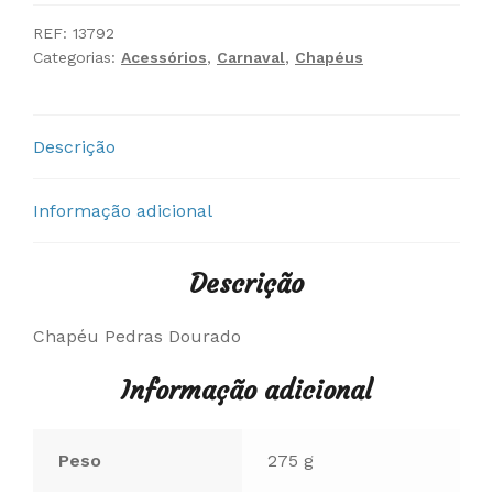
Pedras
Dourado
REF:
13792
Categorias:
Acessórios
,
Carnaval
,
Chapéus
Descrição
Informação adicional
Descrição
Chapéu Pedras Dourado
Informação adicional
Peso
275 g