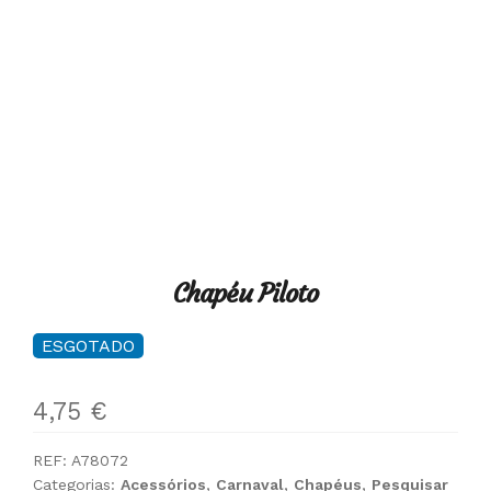
Chapéu Piloto
ESGOTADO
4,75
€
REF:
A78072
Categorias:
Acessórios
,
Carnaval
,
Chapéus
,
Pesquisar