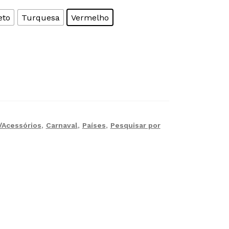
eto
Turquesa
Vermelho
a/Acessórios
,
Carnaval
,
Países
,
Pesquisar por