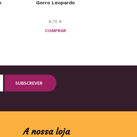
o
Gorro Leopardo
8,75
€
COMPRAR
A nossa loja