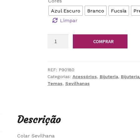
Cores
Azul Escuro
Branco
Fucsia
Pr
Limpar
Quantidade
COMPRAR
de
Colar
Sevilhana
REF:
P90180
Categorias:
Acessórios
,
Bijuteria
,
Bijuteri
Temas
,
Sevilhanas
Descrição
Colar Sevilhana