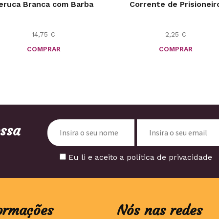
eruca Branca com Barba
Corrente de Prisioneir
14,75
€
2,25
€
COMPRAR
COMPRAR
ossa
Eu li e aceito a política de privacidade
ormações
Nós nas redes