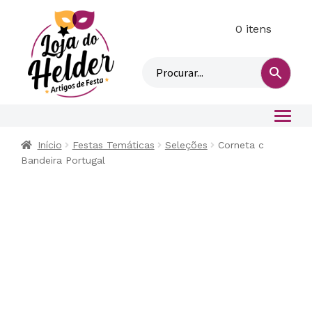
0 itens
M
i
n
h
a
c
o
Início
Festas Temáticas
Seleções
Corneta c
n
Bandeira Portugal
t
a