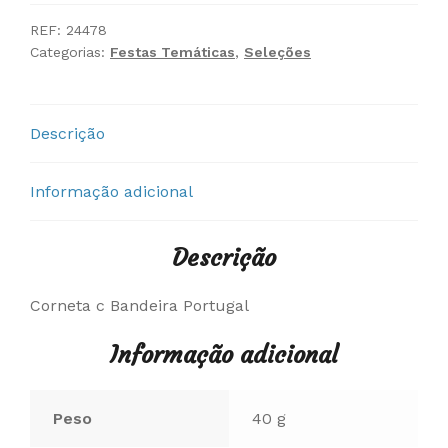
c
Bandeira
REF:
24478
Categorias:
Festas Temáticas
,
Seleções
Portugal
Descrição
Informação adicional
Descrição
Corneta c Bandeira Portugal
Informação adicional
Peso
40 g