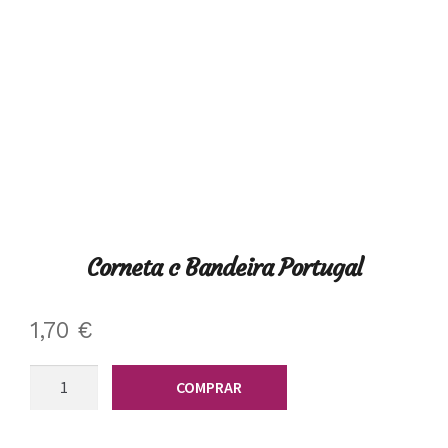
Corneta c Bandeira Portugal
1,70
€
Quantidade
COMPRAR
de
Corneta