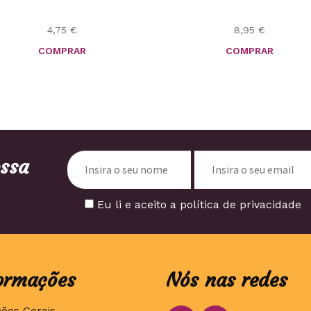
4,75
€
8,95
€
COMPRAR
COMPRAR
ossa
Eu li e aceito a política de privacidade
ormações
Nós nas redes