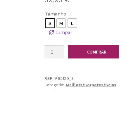
39,95
€
Tamanho
S
M
L
Limpar
Quantidade
COMPRAR
de
Corpete
Steampunk
Gótico
REF:
P62129_3
Categoria:
Maillots/Corpetes/Saias