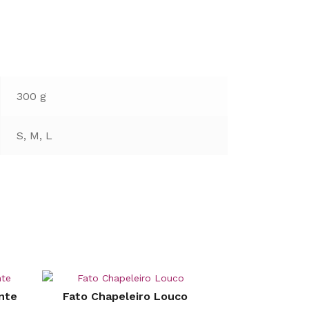
300 g
S, M, L
nte
Fato Chapeleiro Louco