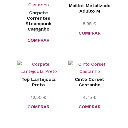
Maillot Metalizado
Adulto M
Corpete
Correntes
Steampunk
8,95
€
Castanho
17,50
€
COMPRAR
COMPRAR
Top Lantejoula
Cinto Corset
Preto
Castanho
12,50
€
4,75
€
COMPRAR
COMPRAR