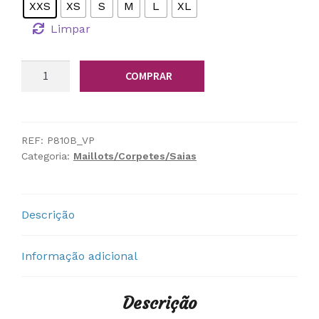
XXS
XS
S
M
L
XL
Limpar
Quantidade
COMPRAR
de
Corpete
Vermelho/Preto
REF:
P810B_VP
Categoria:
Maillots/Corpetes/Saias
Descrição
Informação adicional
Descrição