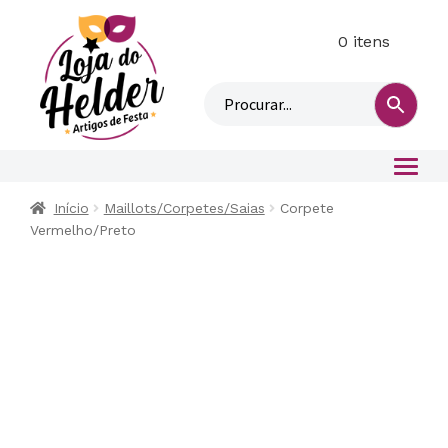
0 itens
M
i
n
h
a
c
o
Início
Maillots/Corpetes/Saias
Corpete
n
Vermelho/Preto
t
a