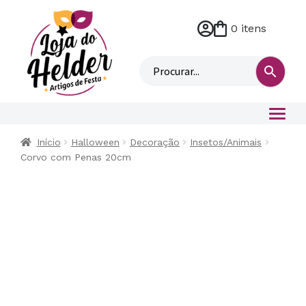
0 itens
M
i
n
h
a
c
o
Início
Halloween
Decoração
Insetos/Animais
n
Corvo com Penas 20cm
t
a