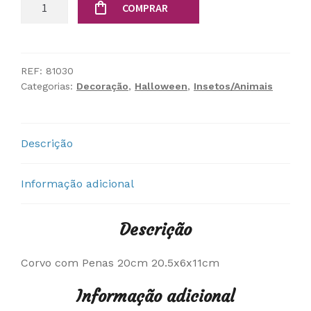
Quantidade
COMPRAR
de
Corvo
com
Penas
REF:
81030
Categorias:
Decoração
,
Halloween
,
Insetos/Animais
20cm
Descrição
Informação adicional
Descrição
Corvo com Penas 20cm 20.5x6x11cm
Informação adicional