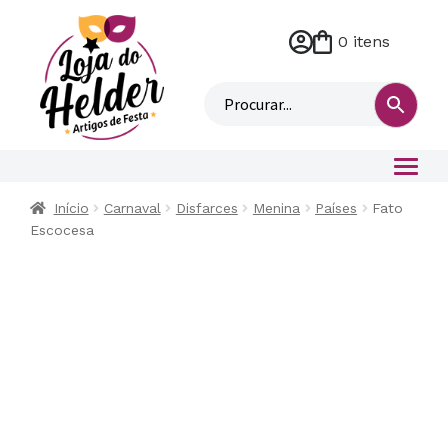
0 itens
M
i
n
h
a
c
o
Início
Carnaval
Disfarces
Menina
Países
Fato
n
Escocesa
t
a