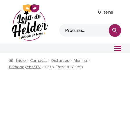
0 itens
M
i
n
h
a
c
o
Início
Carnaval
Disfarces
Menina
n
Personagens/TV
Fato Estrela K-Pop
t
a