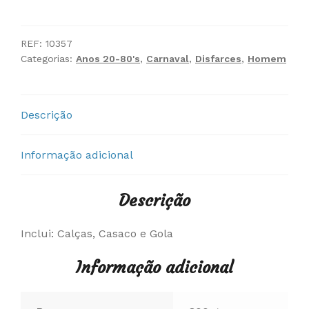
Fato
Garçon
Anos
REF:
10357
Categorias:
Anos 20-80's
,
Carnaval
,
Disfarces
,
Homem
60
Descrição
Informação adicional
Descrição
Inclui: Calças, Casaco e Gola
Informação adicional