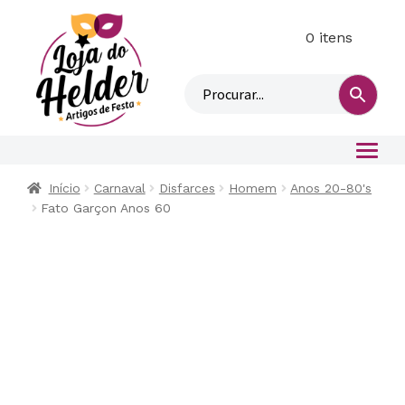
0 itens
M
i
n
h
a
c
o
Início
Carnaval
Disfarces
Homem
Anos 20-80's
n
Fato Garçon Anos 60
t
a