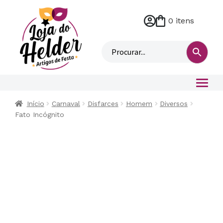
0 itens
M
i
n
h
a
c
o
Início
Carnaval
Disfarces
Homem
Diversos
n
Fato Incógnito
t
a