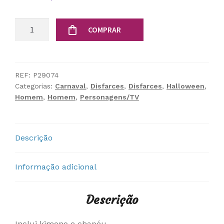
Quantidade
COMPRAR
de
Fato
K-
Pop
REF:
P29074
Categorias:
Carnaval
,
Disfarces
,
Disfarces
,
Halloween
,
Demon
Homem
,
Homem
,
Personagens/TV
Descrição
Informação adicional
Descrição
Inclui kimono e chapéu