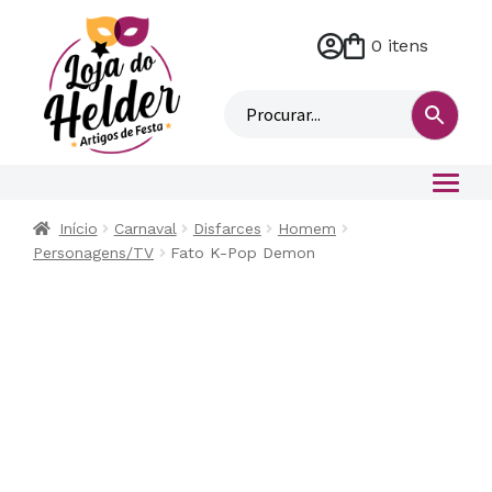
0 itens
M
i
n
h
a
c
o
Início
Carnaval
Disfarces
Homem
n
Personagens/TV
Fato K-Pop Demon
t
a