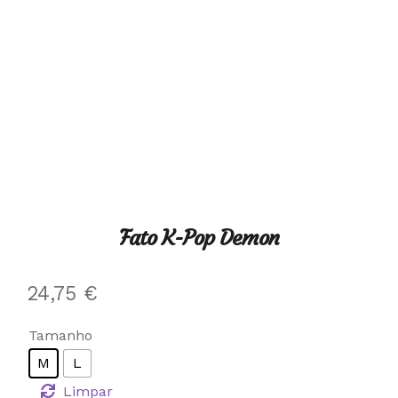
Fato K-Pop Demon
24,75
€
Tamanho
M
L
Limpar