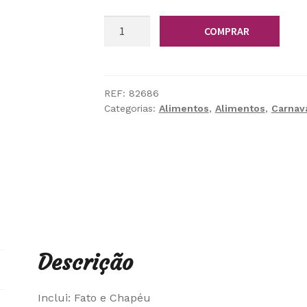
Quantidade
COMPRAR
de
Fato
Laranja
REF:
82686
Categorias:
Alimentos
,
Alimentos
,
Carnav
Descrição
Inclui: Fato e Chapéu