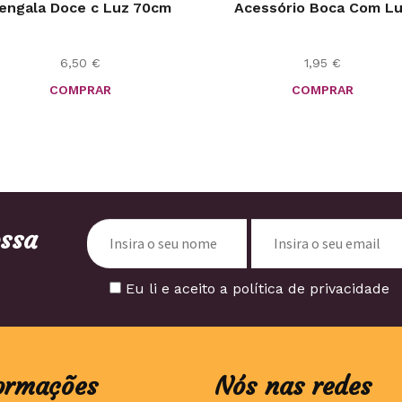
engala Doce c Luz 70cm
Acessório Boca Com L
6,50
€
1,95
€
COMPRAR
COMPRAR
ossa
Eu li e aceito a política de privacidade
ormações
Nós nas redes