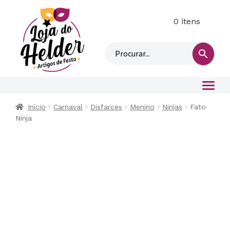
0 itens
M
i
n
h
a
c
o
Início
Carnaval
Disfarces
Menino
Ninjas
Fato
n
Ninja
t
a