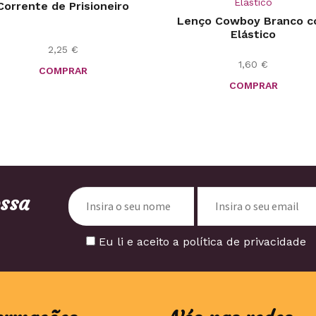
Corrente de Prisioneiro
Lenço Cowboy Branco 
Elástico
2,25
€
1,60
€
COMPRAR
COMPRAR
ossa
Eu li e aceito a política de privacidade