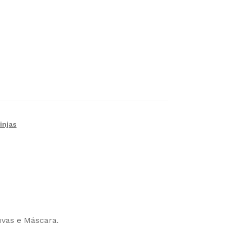
injas
Luvas e Máscara.