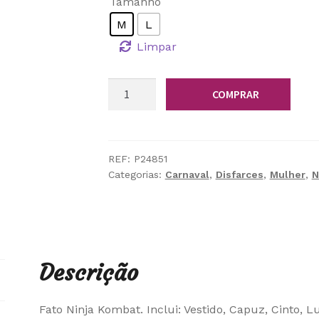
Tamanho
M
L
Limpar
Quantidade
COMPRAR
de
Fato
Ninja
Kombat
REF:
P24851
Categorias:
Carnaval
,
Disfarces
,
Mulher
,
N
Descrição
Fato Ninja Kombat. Inclui: Vestido, Capuz, Cinto, 