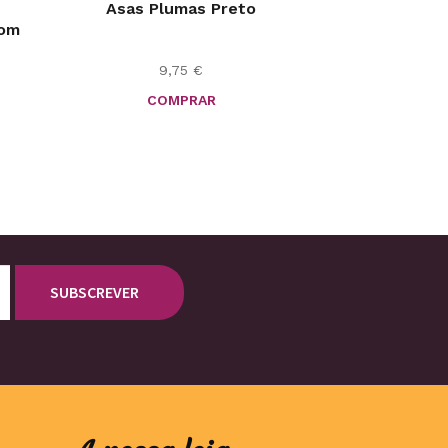
Asas Plumas Preto
com
9,75
€
COMPRAR