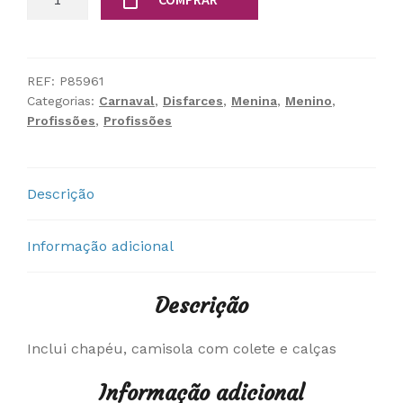
de
Fato
Policia
FBI
REF:
P85961
Categorias:
Carnaval
,
Disfarces
,
Menina
,
Menino
,
Profissões
,
Profissões
Descrição
Informação adicional
Descrição
Inclui chapéu, camisola com colete e calças
Informação adicional