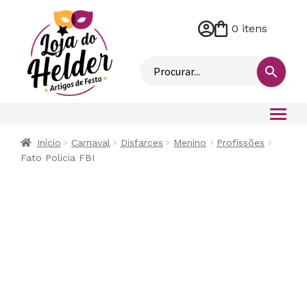
0 itens
M
i
n
h
a
c
o
Início
Carnaval
Disfarces
Menino
Profissões
n
Fato Policia FBI
t
a