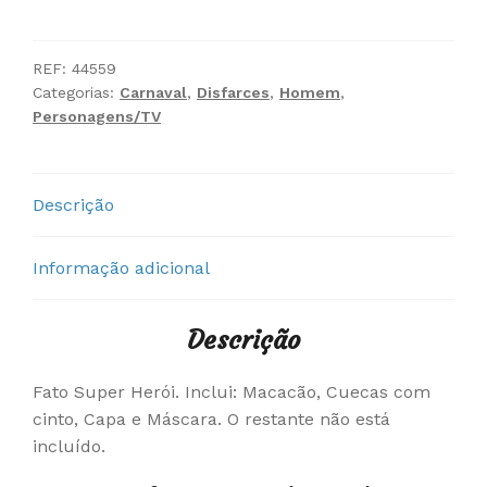
Fato
Super
Herói
REF:
44559
Categorias:
Carnaval
,
Disfarces
,
Homem
,
Personagens/TV
Descrição
Informação adicional
Descrição
Fato Super Herói. Inclui: Macacão, Cuecas com
cinto, Capa e Máscara. O restante não está
incluído.