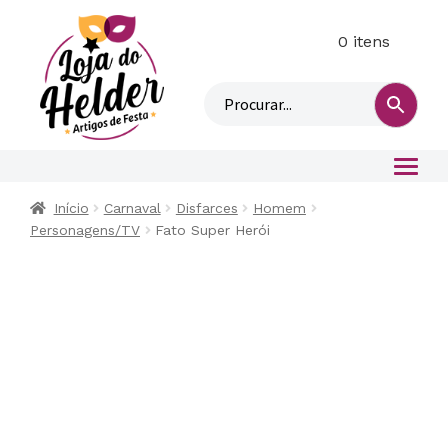
0 itens
M
i
n
h
a
c
o
Início
Carnaval
Disfarces
Homem
n
Personagens/TV
Fato Super Herói
t
a