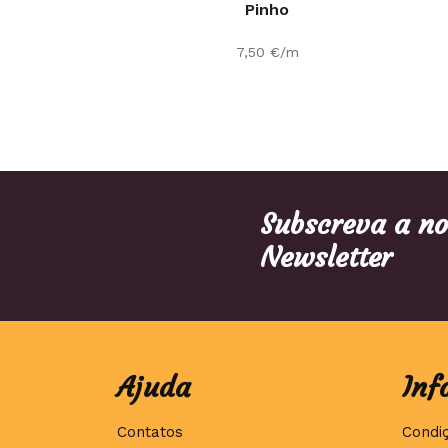
Pinho
7,50
€
/m
Subscreva a n
Newsletter
Ajuda
Inf
Contatos
Condi