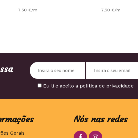
7,50
€
/m
7,50
€
/m
ossa
Eu li e aceito a política de privacidade
ormações
Nós nas redes
ções Gerais