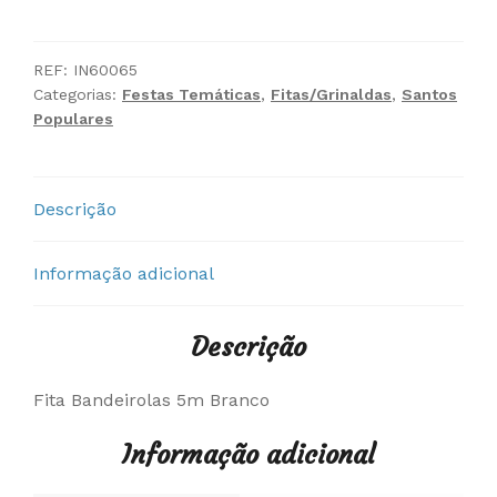
Fita
Bandeirolas
5m
REF:
IN60065
Categorias:
Festas Temáticas
,
Fitas/Grinaldas
,
Santos
Branco
Populares
Descrição
Informação adicional
Descrição
Fita Bandeirolas 5m Branco
Informação adicional