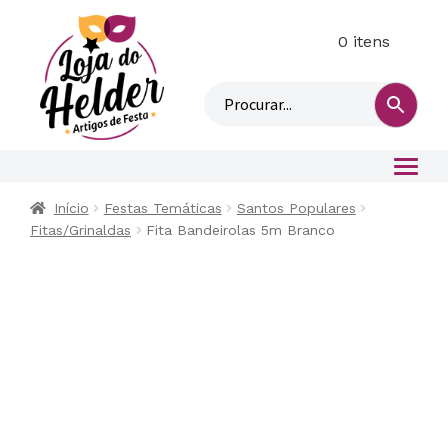
0 itens
M
i
n
h
a
c
o
Início
Festas Temáticas
Santos Populares
n
Fitas/Grinaldas
Fita Bandeirolas 5m Branco
t
a