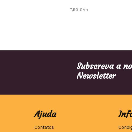
7,50
€
/m
Subscreva a n
Newsletter
Ajuda
Inf
Contatos
Condi