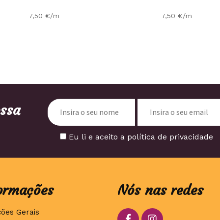
7,50
€
/m
7,50
€
/m
ossa
Eu li e aceito a política de privacidade
ormações
Nós nas redes
ções Gerais