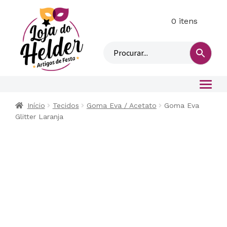
0 itens
M
i
n
h
a
c
o
Início
Tecidos
Goma Eva / Acetato
Goma Eva
n
Glitter Laranja
t
a