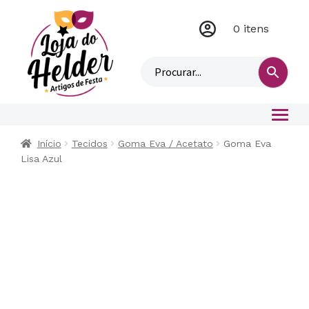
0 itens
M
i
n
h
a
c
o
Início
Tecidos
Goma Eva / Acetato
Goma Eva
n
Lisa Azul
t
a