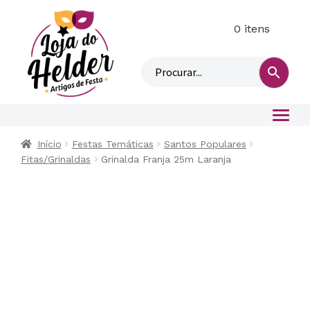
0 itens
M
i
n
h
a
c
o
Início
Festas Temáticas
Santos Populares
n
Fitas/Grinaldas
Grinalda Franja 25m Laranja
t
a