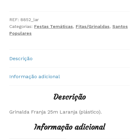
Grinalda
Franja
25m
REF:
8852_lar
Categorias:
Festas Temáticas
,
Fitas/Grinaldas
,
Santos
Laranja
Populares
Descrição
Informação adicional
Descrição
Grinalda Franja 25m Laranja (plástico).
Informação adicional