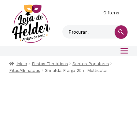
0 itens
M
i
n
h
a
c
o
Início
Festas Temáticas
Santos Populares
n
Fitas/Grinaldas
Grinalda Franja 25m Multicolor
t
a