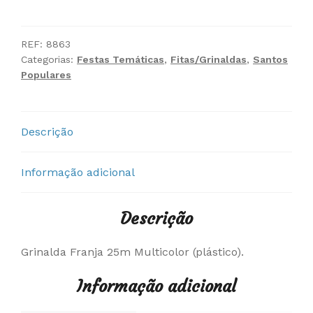
Grinalda
Franja
25m
REF:
8863
Categorias:
Festas Temáticas
,
Fitas/Grinaldas
,
Santos
Multicolor
Populares
Descrição
Informação adicional
Descrição
Grinalda Franja 25m Multicolor (plástico).
Informação adicional