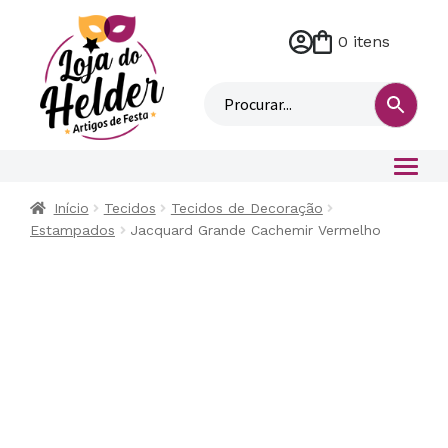
0 itens
M
i
n
h
a
c
o
Início
Tecidos
Tecidos de Decoração
n
Estampados
Jacquard Grande Cachemir Vermelho
t
a