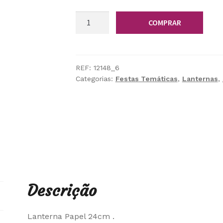
Quantidade
COMPRAR
de
Lanterna
Papel
24cm
REF:
12148_6
Categorias:
Festas Temáticas
,
Lanternas
,
Descrição
Lanterna Papel 24cm .