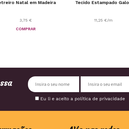
etreiro Natal em Madeira
Tecido Estampado Gal
3,75
€
11,25
€
/m
COMPRAR
ossa
Eu li e aceito a política de privacidade