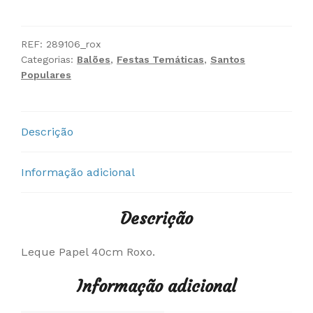
Leque
Papel
40cm
REF:
289106_rox
Categorias:
Balões
,
Festas Temáticas
,
Santos
Roxo
Populares
Descrição
Informação adicional
Descrição
Leque Papel 40cm Roxo.
Informação adicional