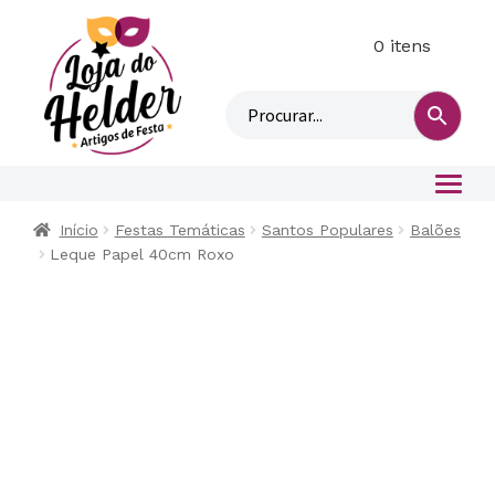
0 itens
M
i
n
h
a
c
o
Início
Festas Temáticas
Santos Populares
Balões
n
Leque Papel 40cm Roxo
t
a