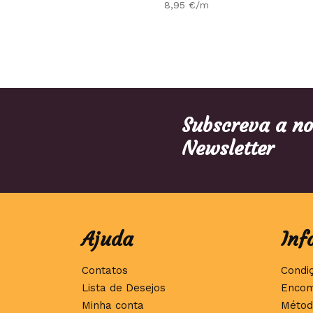
8,95
€
/m
Subscreva a n
Newsletter
Ajuda
Inf
Contatos
Condi
Lista de Desejos
Encom
Minha conta
Métod