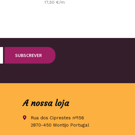
17,50
€
/m
A nossa loja
Rua dos Ciprestes nº156
2870-450 Montijo Portugal