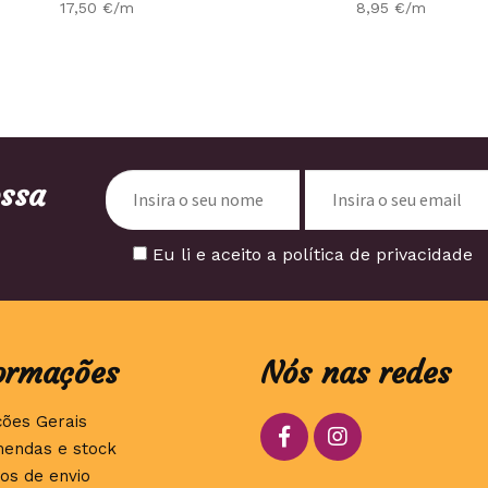
17,50
€
/m
8,95
€
/m
ossa
Eu li e aceito a política de privacidade
ormações
Nós nas redes
ções Gerais
endas e stock
os de envio