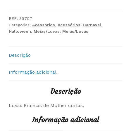
Luvas
Brancas
Curtas
REF:
39707
Categorias:
Acessórios
,
Acessórios
,
Carnaval
,
Halloween
,
Meias/Luvas
,
Meias/Luvas
Descrição
Informação adicional
Descrição
Luvas Brancas de Mulher curtas.
Informação adicional