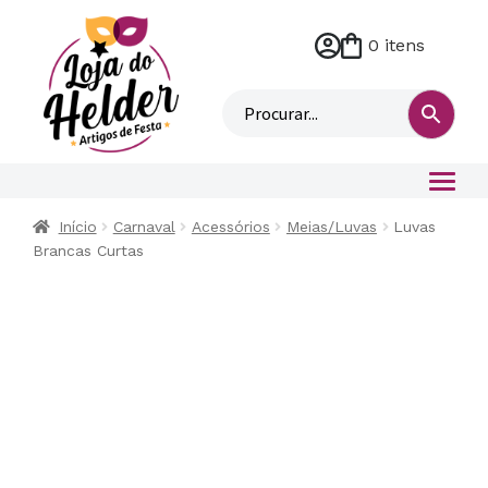
0 itens
M
i
n
h
a
c
o
Início
Carnaval
Acessórios
Meias/Luvas
Luvas
n
Brancas Curtas
t
a