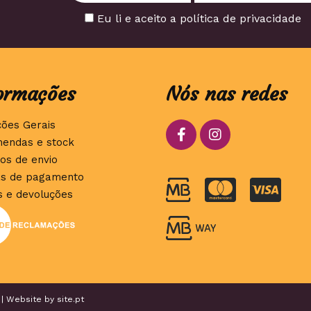
Eu li e aceito a política de privacidade
ormações
Nós nas redes
ções Gerais
endas e stock
os de envio
s de pagamento
s e devoluções
 | Website by
site.pt