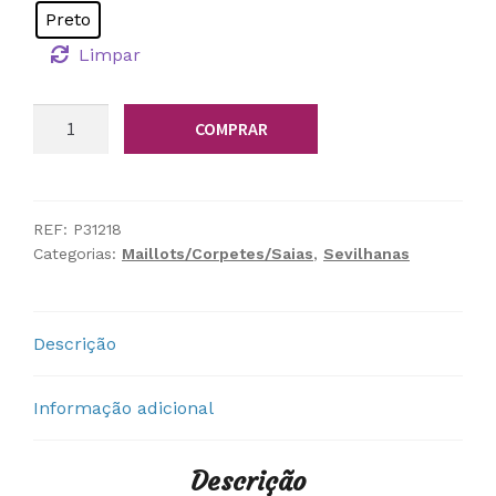
Preto
Limpar
Quantidade
COMPRAR
de
Maillot
Preto
Manga
REF:
P31218
Categorias:
Maillots/Corpetes/Saias
,
Sevilhanas
Folhos
Descrição
Informação adicional
Descrição