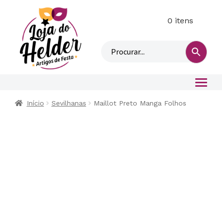
0 itens
M
i
n
h
a
c
o
Início
Sevilhanas
Maillot Preto Manga Folhos
n
t
a