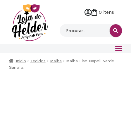
0 itens
M
i
n
h
a
c
o
Início
Tecidos
Malha
Malha Liso Napoli Verde
n
Garrafa
t
a