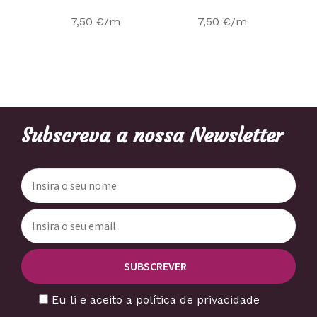
7,50
€
/m
7,50
€
/m
Subscreva a nossa Newsletter
Eu li e aceito a política de privacidade