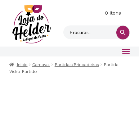
0 itens
M
i
n
h
a
c
o
Início
Carnaval
Partidas/Brincadeiras
Partida
n
Vidro Partido
t
a