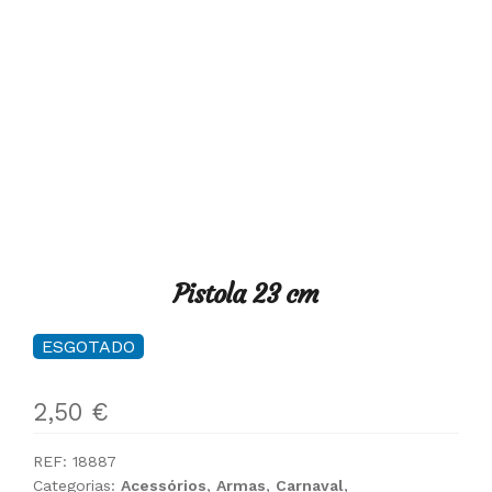
Pistola 23 cm
ESGOTADO
2,50
€
REF:
18887
Categorias:
Acessórios
,
Armas
,
Carnaval
,