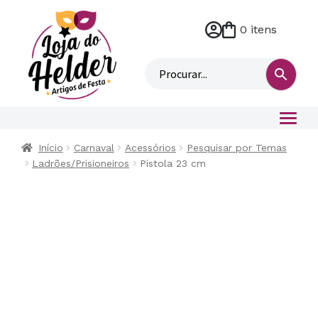
0 itens
M
i
n
h
a
c
o
Início
Carnaval
Acessórios
Pesquisar por Temas
n
Ladrões/Prisioneiros
Pistola 23 cm
t
a