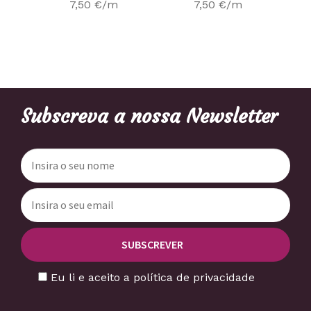
7,50
€
/m
7,50
€
/m
Subscreva a nossa Newsletter
Eu li e aceito a política de privacidade