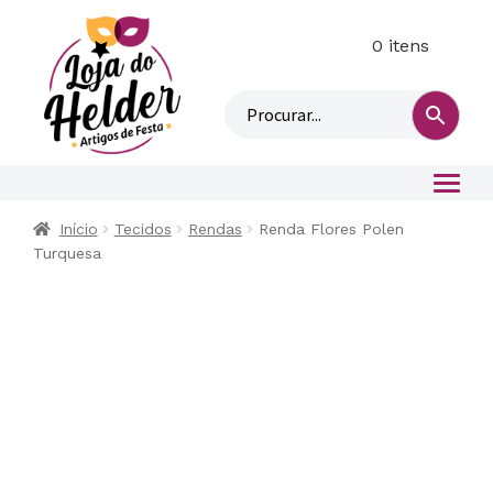
0 itens
M
i
n
h
a
c
o
Início
Tecidos
Rendas
Renda Flores Polen
n
Turquesa
t
a