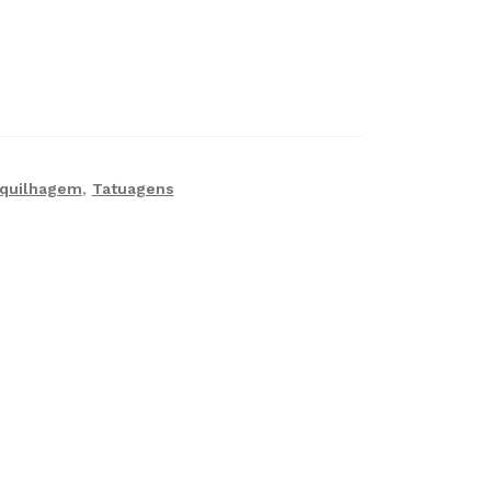
quilhagem
,
Tatuagens