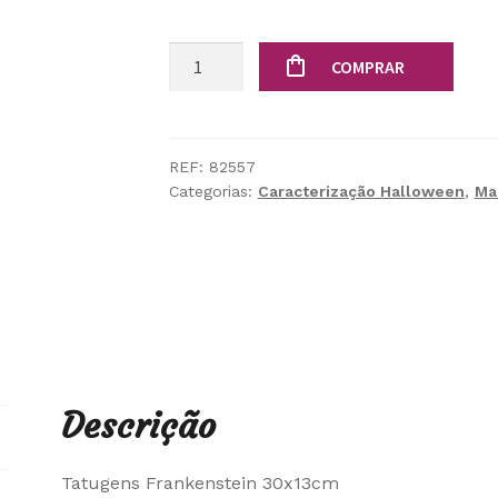
Quantidade
COMPRAR
de
Tatugens
Frankenstein
REF:
82557
Categorias:
Caracterização Halloween
,
Ma
Descrição
Tatugens Frankenstein 30x13cm