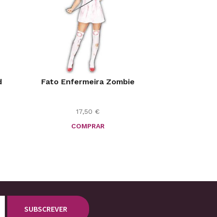
d
Fato Enfermeira Zombie
17,50
€
COMPRAR