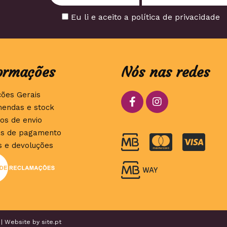
Eu li e aceito a política de privacidade
ormações
Nós nas redes
ções Gerais
endas e stock
os de envio
s de pagamento
s e devoluções
 | Website by
site.pt