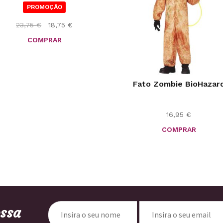
PROMOÇÃO
O
O
23,75
€
18,75
€
preço
preço
COMPRAR
original
atual
era:
é:
23,75 €.
18,75 €.
Fato Zombie BioHazar
16,95
€
COMPRAR
ossa