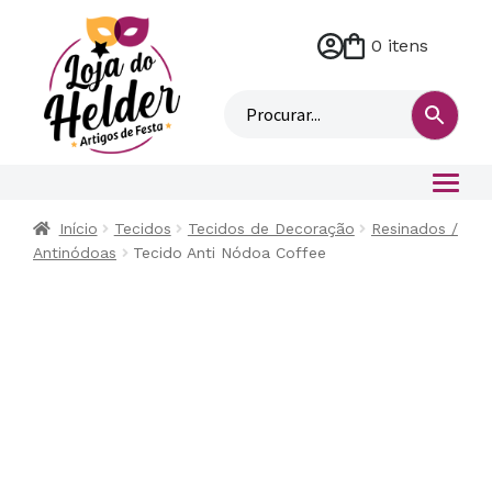
0 itens
M
i
n
h
a
c
o
Início
Tecidos
Tecidos de Decoração
Resinados /
n
Antinódoas
Tecido Anti Nódoa Coffee
t
a